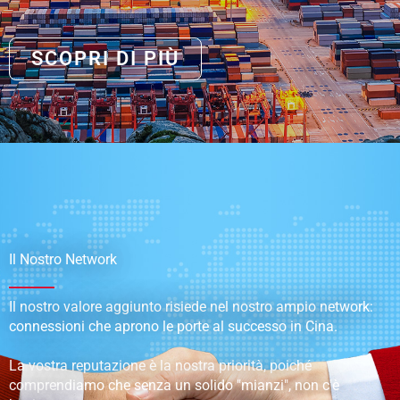
SCOPRI DI PIÙ
Il Nostro Network
Il nostro valore aggiunto risiede nel nostro ampio network:
connessioni che aprono le porte al successo in Cina.
La vostra reputazione è la nostra priorità, poiché
comprendiamo che senza un solido "mianzi", non c'è