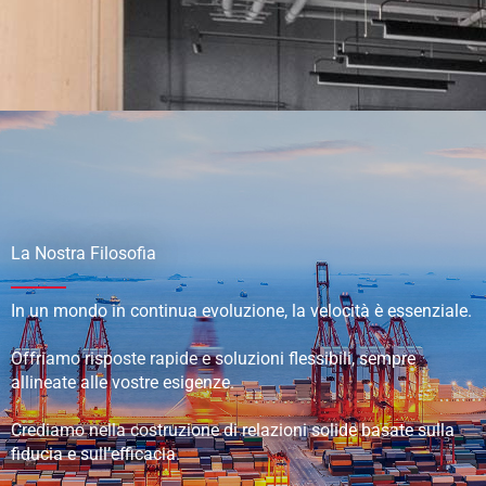
La Nostra Filosofia
In un mondo in continua evoluzione, la velocità è essenziale.
Offriamo risposte rapide e soluzioni flessibili, sempre
allineate alle vostre esigenze.
Crediamo nella costruzione di relazioni solide basate sulla
fiducia e sull’efficacia.